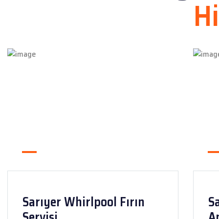
H
Sarıyer Whirlpool Fırın
S
Servisi
An