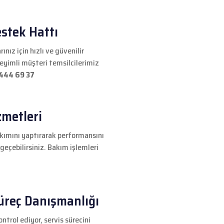
kinesi Servisi
stek Hattı
nız için hızlı ve güvenilir
neyimli müşteri temsilcilerimiz
444 69 37
zmetleri
akımını yaptırarak performansını
e geçebilirsiniz. Bakım işlemleri
üreç Danışmanlığı
ntrol ediyor, servis sürecini