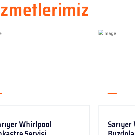
izmetlerimiz
arıyer Whirlpool
Sarıyer
kastre Servisi
Buzdolab