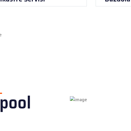
lpool
i
arıyer Whirlpool Bulaşık