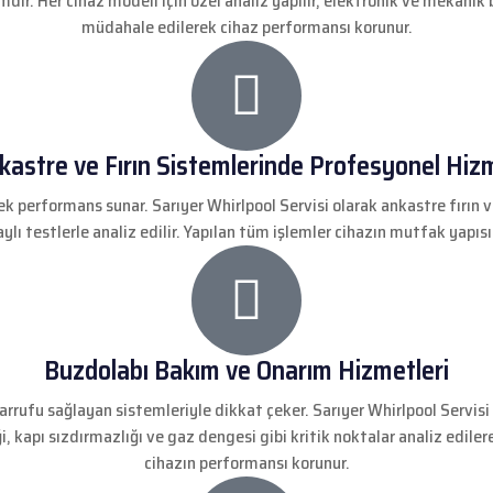
ir. Her cihaz modeli için özel analiz yapılır, elektronik ve mekanik bi
müdahale edilerek cihaz performansı korunur.
kastre ve Fırın Sistemlerinde Profesyonel Hiz
 performans sunar. Sarıyer Whirlpool Servisi olarak ankastre fırın v
aylı testlerle analiz edilir. Yapılan tüm işlemler cihazın mutfak yapıs
Buzdolabı Bakım ve Onarım Hizmetleri
sarrufu sağlayan sistemleriyle dikkat çeker. Sarıyer Whirlpool Servi
i, kapı sızdırmazlığı ve gaz dengesi gibi kritik noktalar analiz ediler
cihazın performansı korunur.