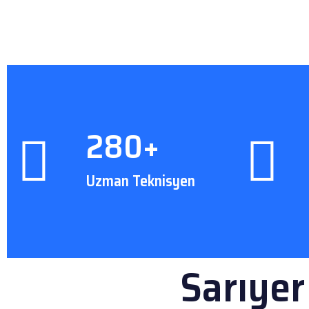
280+
Uzman Teknisyen
Sarıyer