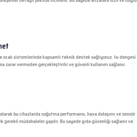
leşenler detaylı şekilde incelenir. Bu sayede arızalara hızlı ve doğru
met
e ocak sistemlerinde kapsamlı teknik destek sağlıyoruz. Isı dengesi
ına zarar vermeden gerçekleştirilir ve güvenli kullanım sağlanır.
si olarak bu cihazlarda soğutma performansı, hava dolaşımı ve sensör
ek gerekli müdahaleler yapılır. Bu sayede gıda güvenliği sağlanır ve