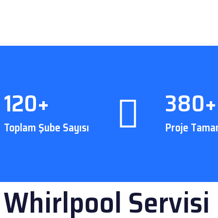
120+
380+
Toplam Şube Sayısı
Proje Tama
 Whirlpool Servisi