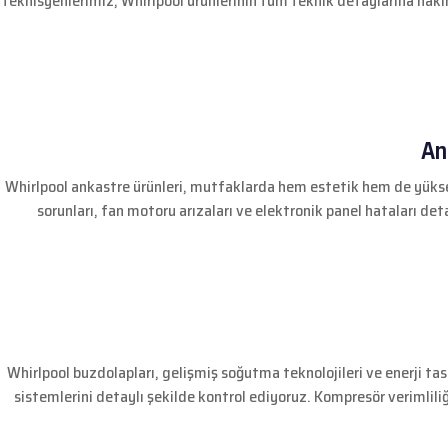
teknisyenlerimiz, Whirlpool ürünlerinin tüm teknik detaylarına hâkimd
An
Whirlpool ankastre ürünleri, mutfaklarda hem estetik hem de yüksek
sorunları, fan motoru arızaları ve elektronik panel hataları det
Whirlpool buzdolapları, gelişmiş soğutma teknolojileri ve enerji ta
sistemlerini detaylı şekilde kontrol ediyoruz. Kompresör verimliliğ