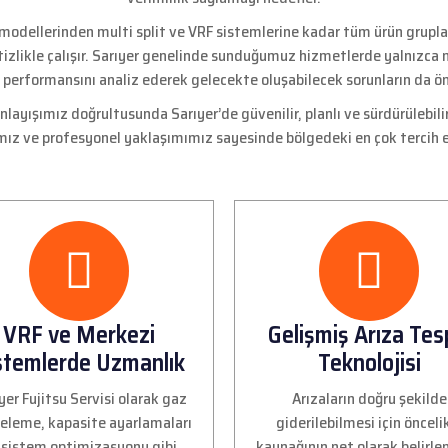
p modellerinden multi split ve VRF sistemlerine kadar tüm ürün grup
 titizlikle çalışır. Sarıyer genelinde sunduğumuz hizmetlerde yalnızc
 performansını analiz ederek gelecekte oluşabilecek sorunların da ö
ayışımız doğrultusunda Sarıyer’de güvenilir, planlı ve sürdürülebili
ız ve profesyonel yaklaşımımız sayesinde bölgedeki en çok tercih e
VRF ve Merkezi
Gelişmiş Arıza Tes
stemlerde Uzmanlık
Teknolojisi
yer Fujitsu Servisi olarak gaz
Arızaların doğru şekilde
eleme, kapasite ayarlamaları
giderilebilmesi için önceli
 sistem optimizasyonu gibi
kaynağının net olarak belirl