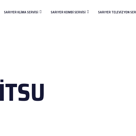
SARIYER KLIMA SERVISI
SARIYER KOMBI SERVISI
SARIYER TELEVIZYON SER
ITSU