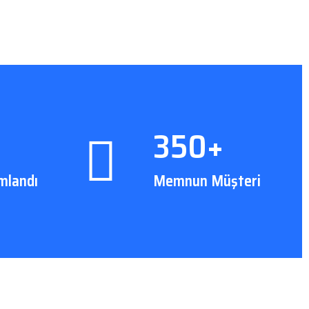
350+
mlandı
Memnun Müşteri