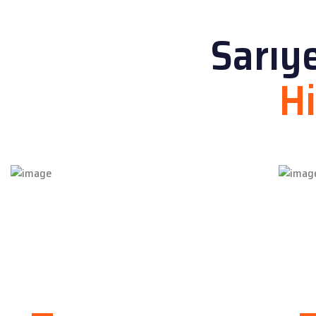
Sarıye
H