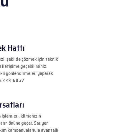
su
i
ek Hattı
ızlı şekilde çözmek için teknik
iletişime geçebilirsiniz.
kli yönlendirmeleri yaparak
r.
444 69 37
satları
 işlemleri, klimanızın
ların önüne geçer. Sarıyer
akım kampanyalarıyla avantajlı