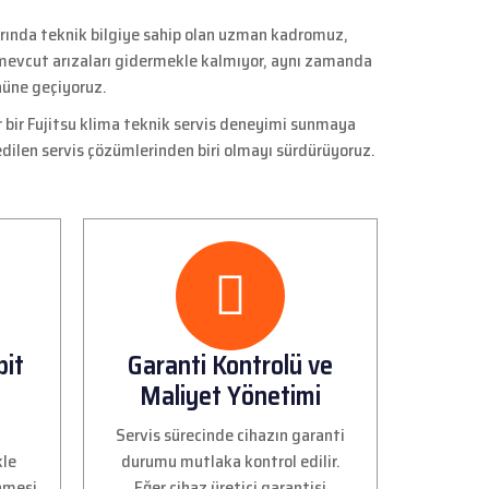
larında teknik bilgiye sahip olan uzman kadromuz,
a mevcut arızaları gidermekle kalmıyor, aynı zamanda
nüne geçiyoruz.
r bir Fujitsu klima teknik servis deneyimi sunmaya
dilen servis çözümlerinden biri olmayı sürdürüyoruz.
pit
Garanti Kontrolü ve
Maliyet Yönetimi
Servis sürecinde cihazın garanti
kle
durumu mutlaka kontrol edilir.
enmesi
Eğer cihaz üretici garantisi