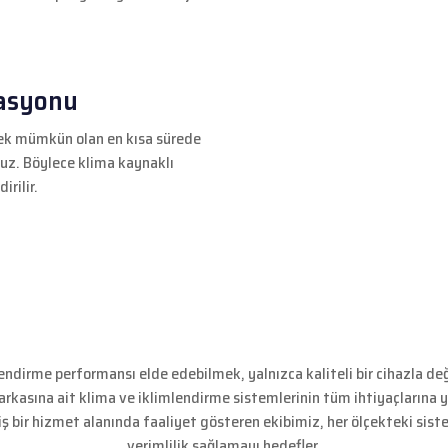
zasyonu
erek mümkün olan en kısa sürede
ruz. Böylece klima kaynaklı
rilir.
mlendirme performansı elde edebilmek, yalnızca kaliteli bir cihazla d
markasına ait klima ve iklimlendirme sistemlerinin tüm ihtiyaçlarına
ş bir hizmet alanında faaliyet gösteren ekibimiz, her ölçekteki si
verimlilik sağlamayı hedefler.