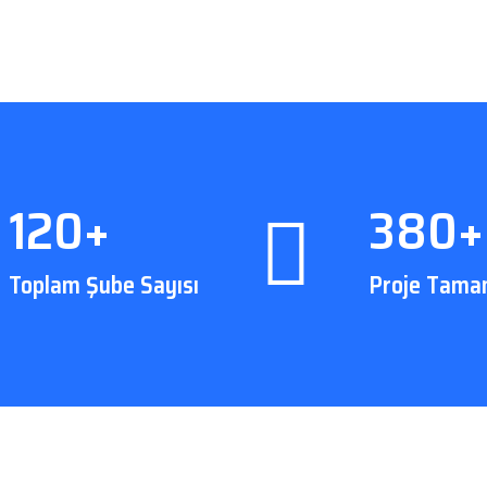
120+
380+
Toplam Şube Sayısı
Proje Tama