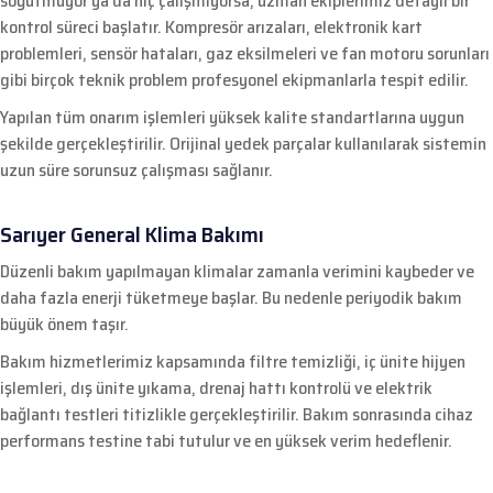
soğutmuyor ya da hiç çalışmıyorsa, uzman ekiplerimiz detaylı bir
kontrol süreci başlatır. Kompresör arızaları, elektronik kart
problemleri, sensör hataları, gaz eksilmeleri ve fan motoru sorunları
gibi birçok teknik problem profesyonel ekipmanlarla tespit edilir.
Yapılan tüm onarım işlemleri yüksek kalite standartlarına uygun
şekilde gerçekleştirilir. Orijinal yedek parçalar kullanılarak sistemin
uzun süre sorunsuz çalışması sağlanır.
Sarıyer General Klima Bakımı
Düzenli bakım yapılmayan klimalar zamanla verimini kaybeder ve
daha fazla enerji tüketmeye başlar. Bu nedenle periyodik bakım
büyük önem taşır.
Bakım hizmetlerimiz kapsamında filtre temizliği, iç ünite hijyen
işlemleri, dış ünite yıkama, drenaj hattı kontrolü ve elektrik
bağlantı testleri titizlikle gerçekleştirilir. Bakım sonrasında cihaz
performans testine tabi tutulur ve en yüksek verim hedeflenir.